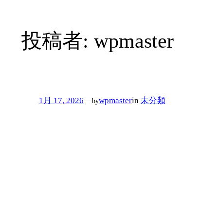
内
容
投稿者:
wpmaster
を
ス
キ
ッ
プ
1月 17, 2026
—
wpmaster
in
未分類
by