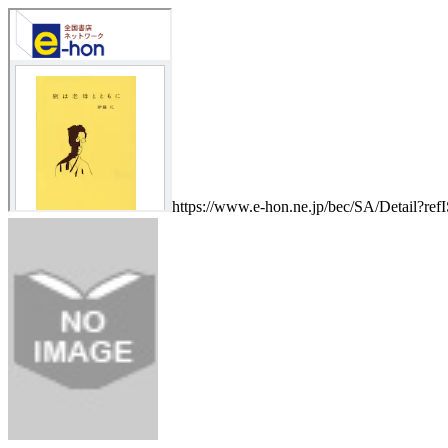
https://www.e-hon.ne.jp/bec/SA/